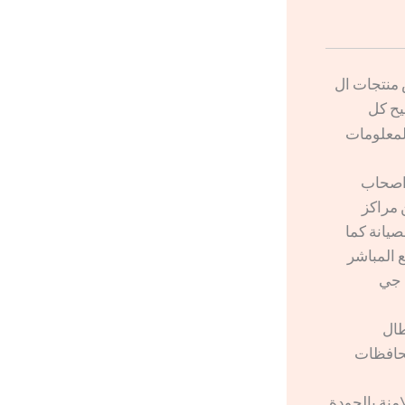
 منتجات ال
يح كل
المعلومات
 اصحاب
 مراكز
صيانة كما
ع المباشر
 جي
طال
محافظات
امنة بالجودة