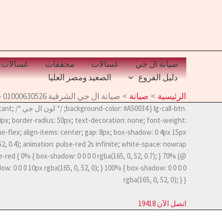
خطي
لى
لمحتوى
صيانة ال جي
غسالات
مجففات
غسالات 
دليل الفروع
الصعيد ومصر العليا
الرئيسية
صيانة
صيانة ال جي الشرقية 01000630526 – 19418 الخط الساخن LG
.nd-color: #A50034
0px; border-radius: 50px; text-decoration: none; font-weight:
line-flex; align-items: center; gap: 8px; box-shadow: 0 4px 15px
-red { 0% { box-shadow: 0 0 0 0 rgba(165, 0, 52, 0.7); } 70% {
w: 0 0 0 10px rgba(165, 0, 52, 0); } 100% { box-shadow: 0 0 0 0
rgba(165, 0, 52, 0); } }
اتصل الآن 19418