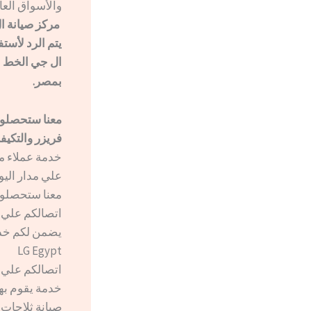
والأسواق العال
مركز صيانة ال جي الشر
يتم الرد لأست
ال جي الخط 
بمصر.
معنا ستحصلون
فريزر والتكيف
خدمة عملاء م
علي مدار اليوم
معنا ستحصلون
يضمن لكم خدم
LG Egypt
خدمة يقوم به
صيانة ثلاجات ال جي ال