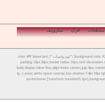
مسطحات
افران
ميكروويف
.lg-wa-btn { background-color: #25D366; /* لون واتساب */ color: #fff !important;
padding: 10px 20px; border-radius: 50px; text-decoration:
bold; display: inline-flex; align-items: center; gap: 8px; transi
ease; white-space: nowrap; box-shadow: 0 4px 10px rgba(37, 211, 102, 0.3); } .lg-
wa-btn:hover { transform: translateY(-2px); backgroun