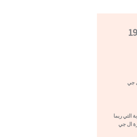
010006 – 19418
ل جي
يكم عناء التجربة التي ربما
زة ال جي