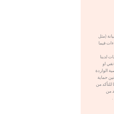
انة (مثل
ءات فيما
ت لدينا
تفي او
ية الواردة
نين حماية
 للتأكد من
د من
.