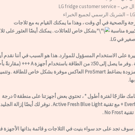
LG fridge customer 
جة والصحية في أي وقت ، وهذا ما يمكنك القيام به مع ثلاجات
بشكل خاص للعائلات . يمكنك أيضًا العثور على ثل
ير في LG.
يرة على الاستخدام المسؤول للموارد. هذا هو السبب في أننا نقدم أي
+). الأجهزة المزودة بضاغط ProSmart العاكس موفرة بشكل خاص للطاقة 
ها.
حتى يظل طعامك طازجًا لفترة أطول * ، تحتوي بعض أجهزتنا على منطقة 0 درجة
مئوية أو Everfresh + مع تقنية Active Fresh Blue Light . نوفر لك
No Fro .
 سوف تجد على حد سواء بنيت في الثلاجات و قائمة بذاتها الأجهزة ف