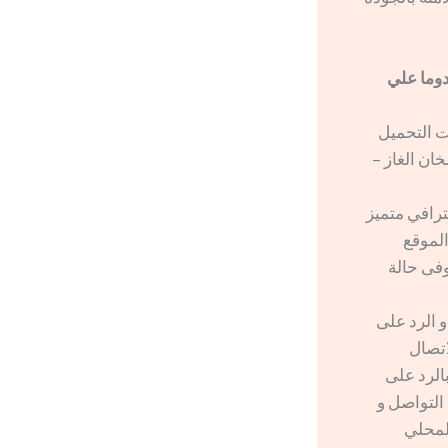
010006305 – 19418 ستحصلون دوما علي
، 22 قدم ، 24 قدم – الغسالات التحميل
ان الغاز –
رافي متميز
لموقع
وفى حالة
 الرد على
اتصال
الرد على
التواصل و
لمحلي