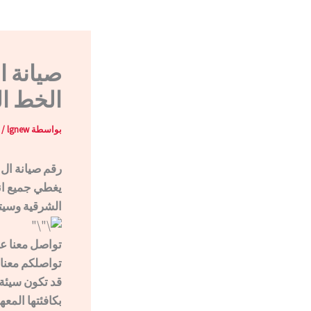
الخط ال
بواسطة
lgnew
/
رقم صيانة ال جي الش
يغطي جميع ان
الشرقية وسيتم
تواصل معنا عبر الخط ا
قد تكون سيئة
بكافئتها المعه