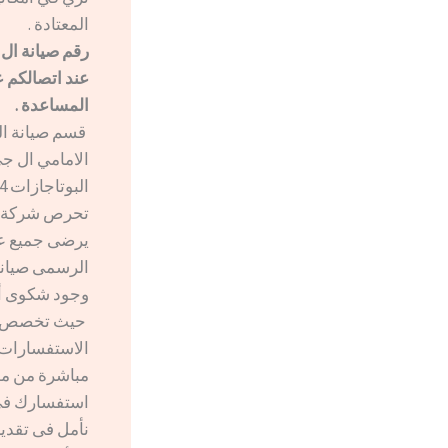
المعتادة .
رقم صيانة ال
المساعدة .
الامامي ال جي
البوتاجازات 4 شعلة ، 5 شعلة سخانات الغاز السخانات الكهربائية .
تحرص شركة ال
يرضى جميع عم
الرسمى صيانة 
وجود شكوى أو
حيث تخصص الش
الاستفسارات 
مباشرة من موق
استفسارك في 
نأمل فى تقدي