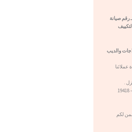
 رقم صيانة
التكييف
اجات والديب
عملائنا
ل .
اتصالكم علي رقم الخط الساخن المختصر بـصيانة ال جي الشرقية 01000630526 – 19418
ط الساخن المختصر بصيانة ال جي 01000630526 – 19418يضمن لكم