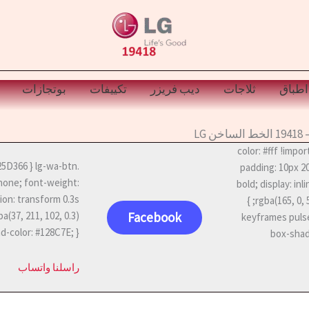
اطباق
ثلاجات
ديب فريزر
تكييفات
بوتجازات
lg-call-btn { backgrou; /* لون ال جي */ color: #fff !important;
padding: 10px 2
 none; font-weight:
bold; display: in
tion: transform 0.3s
rgba(165, 0, 52, 0.4); animation: pulse-red 2s infinite; white-space: nowrap; }
Facebook
@keyframes pulse
d-color: #128C7E; }
box-shado
راسلنا واتساب