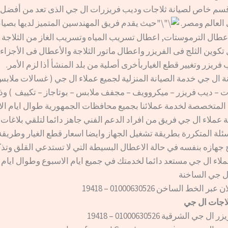
سم خاص لصيانة ثلاجات وديب فريزرات ال جي الذى تعد من أفضل ا
 العالم ومصر.
حيث يقدم فريق المهندسين المتميز لديها بصيان
عطال الترموستات, اعطال تسريب المياه وتسريب الغاز من الثلاجة 
تكوين الثلج فى الفريزر واعطال ماتور الثلاجة والأعطال فى الأجزاء 
 فريزر وتغيير قطع الغياربأخرى أصلية من بلد المنشأ أذا لزم الأمر.
ة ال جي خدمة الصيانة المنزلية لجميع عملاء ال جي ( غسالات ملاب
ات – ديب فريزر – ميكروويف – مجفف ملابس – بوتاجاز – تكييف ) و
المتخصصة لخدمة عملائنا بجميع محافظات الجمهورية طوال ايام الا
 عملاء ال جي فريق من افراد الدعم الفني جاهز دائما لتلقي بلاغات
سئلة المتكررة بطريقة تشغيل الجهاز وايضا اسعار قطع الغيار وطريقة
 جهازه بنفسه في حالة الاعطال البسيطة التي لا تستدعي القلق وتذكر
لاء ال جي مستعد دائما لخدمتك في جميع ايام الاسبوع وطوال ايام 
ل جي الساخنة
الخط الساخن 01000630526 – 19418
ثلاجات ال جي
ي الشرقية 01000630526 – 19418