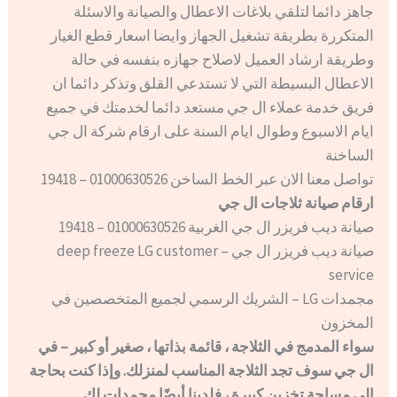
جاهز دائما لتلقي بلاغات الاعطال والصيانة والاسئلة
المتكررة بطريقة تشغيل الجهاز وايضا اسعار قطع الغيار
وطريقة ارشاد العميل لاصلاح جهازه بنفسه في حالة
الاعطال البسيطة التي لا تستدعي القلق وتذكر دائما ان
فريق خدمة عملاء ال جي مستعد دائما لخدمتك في جميع
ايام الاسبوع وطوال ايام السنة على ارقام شركة ال جي
الساخنة
تواصل معنا الان عبر الخط الساخن 01000630526 – 19418
ارقام صيانة ثلاجات ال جي
صيانة ديب فريزر ال جي الغربية 01000630526 – 19418
صيانة ديب فريزر ال جي – deep freeze LG customer
service
مجمدات LG – الشريك الرسمي لجميع المتخصصين في
المخزون
سواء المدمج في الثلاجة ، قائمة بذاتها ، صغير أو كبير – في
ال جي سوف تجد الثلاجة المناسب لمنزلك. وإذا كنت بحاجة
إلى مساحة تخزين كبيرة ، فلدينا أيضًا مجمدات لك.