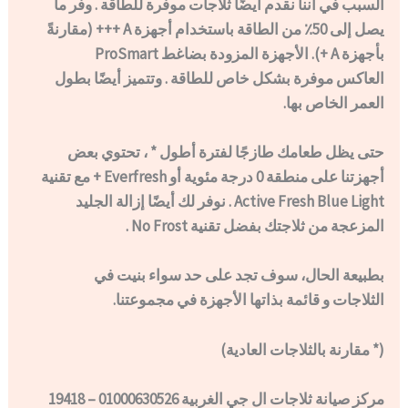
السبب في أننا نقدم أيضًا ثلاجات موفرة للطاقة . وفر ما
يصل إلى 50٪ من الطاقة باستخدام أجهزة A +++ (مقارنةً
بأجهزة A +). الأجهزة المزودة بضاغط ProSmart
العاكس موفرة بشكل خاص للطاقة . وتتميز أيضًا بطول
العمر الخاص بها.
حتى يظل طعامك طازجًا لفترة أطول * ، تحتوي بعض
أجهزتنا على منطقة 0 درجة مئوية أو Everfresh + مع تقنية
Active Fresh Blue Light . نوفر لك أيضًا إزالة الجليد
المزعجة من ثلاجتك بفضل تقنية No Frost .
بطبيعة الحال، سوف تجد على حد سواء بنيت في
الثلاجات و قائمة بذاتها الأجهزة في مجموعتنا.
(* مقارنة بالثلاجات العادية)
مركز صيانة ثلاجات ال جي الغربية 01000630526 – 19418