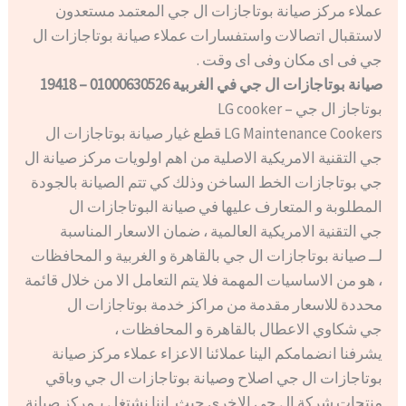
عملاء مركز صيانة بوتاجازات ال جي المعتمد مستعدون
لاستقبال اتصالات واستفسارات عملاء صيانة بوتاجازات ال
جي فى اى مكان وفى اى وقت .
صيانة بوتاجازات ال جي في الغربية 01000630526 – 19418
بوتاجاز ال جي – LG cooker
LG Maintenance Cookers قطع غيار صيانة بوتاجازات ال
جي التقنية الامريكية الاصلية من اهم اولويات مركز صيانة ال
جي بوتاجازات الخط الساخن وذلك كي تتم الصيانة بالجودة
المطلوبة و المتعارف عليها في صيانة البوتاجازات ال
جي التقنية الامريكية العالمية ، ضمان الاسعار المناسبة
لــ صيانة بوتاجازات ال جي بالقاهرة و الغربية و المحافظات
، هو من الاساسيات المهمة فلا يتم التعامل الا من خلال قائمة
محددة للاسعار مقدمة من مراكز خدمة بوتاجازات ال
جي شكاوي الاعطال بالقاهرة و المحافظات ،
يشرفنا انضمامكم الينا عملائنا الاعزاء عملاء مركز صيانة
بوتاجازات ال جي اصلاح وصيانة بوتاجازات ال جي وباقي
منتجات شركة ال جي الاخرى حيث اننا نشتغل بـمركز صيانة