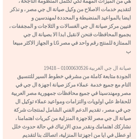
هي من الميزات المهمة لكي تكتمل المنظومة الناجحة ،
لتقديم خدمات الاصلاح من وكيل صيانة ال جي مصر ، و نذكر
ايضا بالمواعيد المنضبطة و المحددة لمهندسين و
فنيين مركز صيانة ال جي الغسالات و الثلاجات و المجففات ،
بجميع المحافظات فنحن لانقبل ابدا الا بصيانة ال جي
الممتازة للمنتج رقم واحد في مصر LG و الجهاز الاكثر مبيعا
ب
صيانة ال جي الغربية 01000630526 – 19418
الجودة متابعة كاملة من مشرفي خطوط السير للتنسيق
التام مع جميع خدمة عملاء مركز صيانة اجهزة ال جي في
مصر ومهندسينا في جميع محافظات جمهورية مصر العربية
للحفاظ علي اولويات والتزامات ومواعيد عملاء توكيل ال
جي في مصر ، تقديم الدعم الفني الشامل لمنتجات شركة
صيانة ال جي مصر للاجهزة المنزلية من كبريات اهتمامنا ،
نشاركك اهتمامك ونقدر مدي الارتباك في حالة حدوث خلل
او عطل في ايا من اجهزتنا المنزلية، اتصالك بنا لتقديم