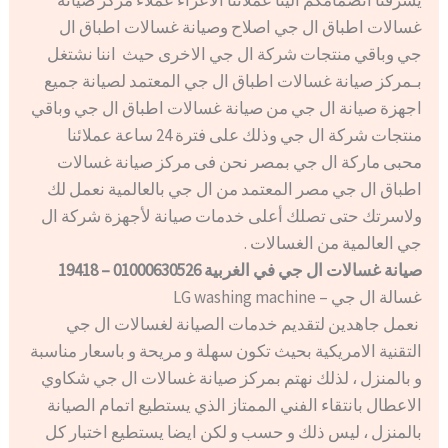
يشرفنا انضمامكم الينا عملائنا الاعزاء عملاء مركز صيانة
غسالات اطباق ال جي اصلاح وصيانة غسالات اطباق ال
جي وباقي منتجات شركة ال جي الاخرى حيث اننا نشتغل
بـمركز صيانة غسالات اطباق ال جي المعتمد لصيانة جميع
اجهزة صيانة ال جي من صيانة غسالات اطباق ال جي وباقي
منتجات شركة ال جي وذلك على فترة 24 ساعة عملائنا
محبى ماركة ال جي بمصر نحن فى مركز صيانة غسالات
اطباق ال جي مصر المعتمد من ال جي بالعالمية نعمل لك
ولاسرتك حتى تصلك أعلى خدمات صيانة لأجهزة شركة ال
جي العالمية من الغسالات .
صيانة غسالات ال جي في الغربية 01000630526 – 19418
غسالة ال جي – LG washing machine
نعمل جاهدين لتقديم خدمات الصيانة لغسالات ال جي
التقنية الامريكية بحيث تكون سهلة و مريحة و باسعار مناسبة
و بالمنزل ، لذلك نهتم بمركز صيانة غسالات ال جي شكاوي
الاعطال بانتقاء الفني الممتاز الذي يستطيع اتمام الصيانة
بالمنزل ، ليس ذلك و حسب و لكن ايضا يستطيع اختبار كل