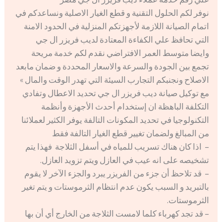
نوفر لكم الحلول التقنية و قطع الغيار الاصلية ونساعدكم في
اتمام الصيانة اللازمة لأجهزتكم المنزلية في الحدود الامنة
التي تحافظ علي الكفاءة المعتادة لديب فريزر ال جي
وايضا متوسط العمر الافتراضي نقدم لكم خدمة مريحة
تجمع بين الجودة والسرعة والاسعار المحددة و ضمان مابعد
الاصلاح ونجنبكم التجارب السيئة التي تهدر الوقت والمال »
مع توكيل صيانة ديب فريزر ال جي تحديد الاعطال وتفادي
التكلفة الباهظة ان إستخدام أحدث الأجهزة وأنظمة
التكنولوجيا في تحديد المكونات التالفة يوفر الكثير لعملائنا
من المبالغ ولضمان تغيير قطع الغيار التالفة فقط
– اذا كان هناك تسريب للمياه في أسفل الثلاجة فهذا يتم
تشخيصه على انه عيب في العازل ويتم تزويد العازل.
– قد تلاحظ أن جزء من الفريزر يبرد والجزء الآخر لا يقوم
بالتبريد و السبب يكون عدم انتظام الثرموستات و يتم تغير
الثرموستات.
– قد تجد كهرباء كلما لامست الثلاجة من الخارج أي أن بها