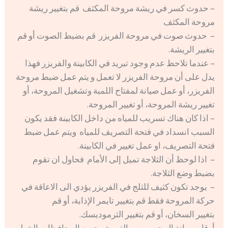
– حدوث كسر في ريشة مروحة المكثف قم بتغيير ريشة
مروحة المكثف
– حدوث صوت في مروحة الفريزر قم بضبط الصوت أو قم
بتغيير الريشة.
– عندما تلاحظ عدم وجود تبريد في الكابينة والفريزر فهذا
يدل على أن مروحة الفريزر لا تعمل و يتم عمل ضبط مروحة
الفريزر، أو عمل صيانة لمفتاح اللمبة وتشغيل المروحة، أو
تغيير ريشة المروحة، أو تغيير المروحة.
– اذا كان هناك تسريب للمياه من داخل الكابينة فقد يكون
السبب انسداد في فتحة التصريف للمياه ويتم عمل ضبط
فتحة التصريف، او عمل تغيير في الكابينة.
– اذا لوحظ أن الثلاجة تميل إلى الأمام فحاول ان تقوم
بضبط وضع الثلاجة.
– يوجد تكون كثيف للثلج في الفريزر يؤدي الى الاعاقة في
حركة المروحة فقط قم بتغيير تايمر الإذابة، أو قم
بتغيير السخان، أو قم بتغيير الثرموديسك.
أرقام صيانة ال جي مصر بالغربية وجميع المحافظات الخط