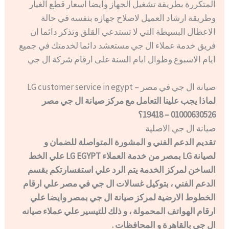
المتكررة بطريقة تشغيل الجهاز وايضا اسعار قطع الغيار
وطريقة ارشاد العميل لاصلاح جهازه بنفسه في حالة
الاعطال البسيطة التي لا تستدعي القلق وتذكر دائما ان
فريق خدمة عملاء ال جي مستعشد دائما لخدمتك في جميع
ايام الاسبوع وطوال ايام السنة على ارقام شركة ال جي
صيانة ال جي في مصر – LG customer service in egypt
لماذا يجب علينا التعامل مع مركز صيانة ال جي مصر
01000630526 – 19418؟
صيانة ال جي الاصلية
تقديم الدعم الفني و المشورة المتواصلة للضمان و
لصيانة LG بمصر من خدمة العملاء LG EGYPT علي الخط
الساخن لمركز الخدمة يتم الرد علي استفسارتكم بقسم
الدعم الفني ، بتوكيل غسالات ال جي في مصر علي ارقام
الخطوط الارضية لمركز صيانة ال جي بمصر وايضا علي
ارقام الهواتف المحمولة ، و ذلك للتيسير علي عملاء صيانه
ال جي بالقاهرة و المحافظات .