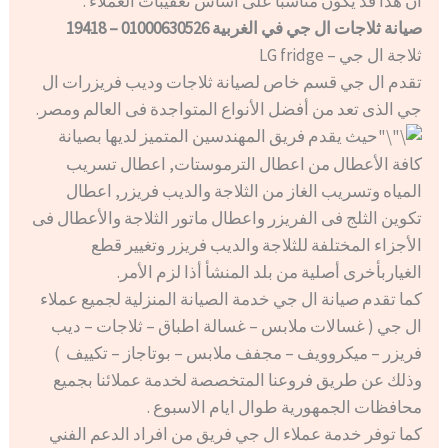
أن هذا قد يكون مناسبًا على أساس تعقيبات العملاء​ .
صيانة ثلاجات ال جي في الغربية 01000630526 – 19418
ثلاجة ال جي – LG fridge
تقدم ال جي قسم خاص لصيانة ثلاجات وديب فريزرات ال
جي الذى تعد من أفضل الأنواع المتواجدة فى العالم ومصر.
حيث يقدم فريق المهندسين المتميز لديها بصيانة
كافة الأعطال من اعطال الترموستات, اعطال تسريب
المياه وتسريب الغاز من الثلاجة والديب فريزر, اعطال
تكوين الثلج فى الفريزر واعطال ماتور الثلاجة والأعطال فى
الأجزاء المختلفة للثلاجة والديب فريزر وتغيير قطع
الغياربأخرى أصلية من بلد المنشأ أذا لزم الأمر.
كما تقدم صيانة ال جي خدمة الصيانة المنزلية لجميع عملاء
ال جي ( غسالات ملابس – غسالة اطباق – ثلاجات – ديب
فريزر – ميكروويف – مجفف ملابس – بوتاجاز – تكييف )
وذلك عن طريق فروعنا المتخصصة لخدمة عملائنا بجميع
محافظات الجمهورية طوال ايام الاسبوع .
كما توفر خدمة عملاء ال جي فريق من افراد الدعم الفني