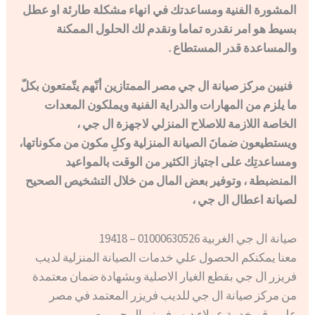
المشورة الفنية ومساعدتك في انهاء مشكلة طارئة او عطل
بسيط هو امر نقدره تماما ونقدم لك الحلول الممكنة
والمساعدة قدر المستطاع .
فنيين مركز صيانة ال جي مصر الممتازين أنّهم يتّمتعون بكلّ
ما يلزم من المهارات والدراية الفنية ويملكون المعدات
الخاصة اللازمة للاصلاح المنزلي لاجهزة ال جي ،
ويستطيعون ضمانَ الصيانة المنزلية وكلِ مكون من مكوناتها،
ومساعدتِك على اجتياز الكثير من الوقت بالمواعيد
المنضبطة ، وتوفير بعض المال من خلال التشخيص الصحيح
لصيانة اعطال ال جي ،
صيانة ال جي الغربية 01000630526 – 19418
معنا يمكنكم الحصول علي خدمات الصيانة المنزلية لديب
فريزر ال جي بقطع الغيار الاصلية وبشهادة ضمان معتمدة
من مركز صيانة ال جي للديب فريزر المعتمد في مصر
علي رقم خدمة عملاء ديب فريزر ال جي مصر