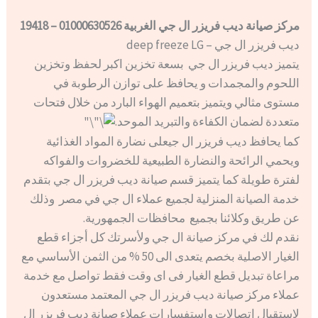
مركز صيانة ديب فريزر ال جي الغربية 01000630526 – 19418
ديب فريزر ال جي – deep freeze LG
يتميز ديب فريزر ال جي بسعة تخزين اكبر لحفظ وتخزين
اللحوم والمجمدات و يحافظ على توازن الرطوبة في
مستوى مثالي ويتميز بتعميم الهواء البارد من خلال فتحات
متعددة لضمان الكفاءة والتبريد الموحد.
كما يحافظ ديب فريزر ال جيعلى نضارة المواد الغذائية
ويحمي الرائحة والنضارة الطبيعية للخضروات والفواكه
لفترة طويلة كما يتميز قسم صيانة ديب فريزر ال جي بتقدم
خدمة الصيانة المنزلية لجميع عملاء ال جي في مصر وذلك
عن طريق وكلائنا بجميع محافظات الجمهورية.
نقدم لك في مركز صيانة ال جي ولأسرتك كل أجزاء قطع
الغيار الاصلية بخصم يتعدى الى 50 % من الثمن الأساسي مع
مراعاة تبديل قطع الغيار فى اى وقت فقط تواصل مع خدمة
عملاء مركز صيانة ديب فريزر ال جي المعتمد مستعدون
لاستقبال اتصالات واستفسارات عملاء صيانة ديب فريزر ال