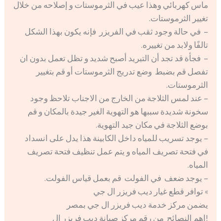
ماس كهربائي وهذا عيب في الثرموستات و إصلاحه من خلال
تغيير الثرموستات.
– في حالة وجود ثقب في الفريزر فإنه يكون بهذا الشكل
تالفًا ولابد من تغييره.
– فجأة قد تجد أن التبريد أصبح شديد و تظل تعمل بدون ان
تفصل قم بضبط وضع تدريج الثرموستات أو قم بتغيير
الثرموستات.
– عند لمس الثلاجة من الخارج من الاجناب تلاحظ وجود
سخونة شديدة سببها هو التهوية الغير جيدة بالمكان و قم
بوضع الثلاجة في مكان جيد التهوية.
– يوجد تسريب للمياه داخل الكابينة هذا يدل على انسداد
في فتحة تصريف المياه و يتم عمل تنظيف فتحة تصريف
المياه.
– يوجد ضعف في الفولت قم بعمل قياس الفولت.
» توافر قطع غيار ديب فريزر ال جي
يضمن مركز خدمة ديب فريزر ال جي بمصر
!اهم النصائح من رقم مركز صيانة ديب فريزر ال