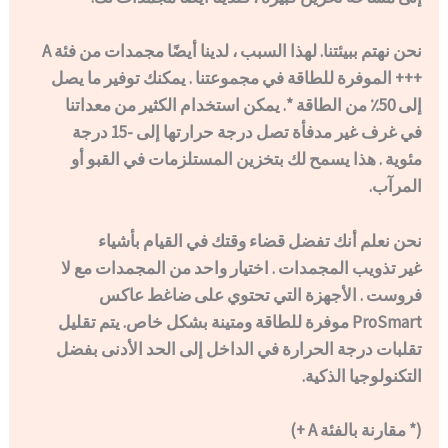
نحن نهتم ببيئتنا. لهذا السبب ، لدينا أيضًا مجمدات من فئة A
+++ الموفرة للطاقة في مجموعتنا . يمكنك توفير ما يصل
إلى 50٪ من الطاقة *. يمكن استخدام الكثير من معداتنا
في غرف غير مدفأة تصل درجة حرارتها إلى -15 درجة
مئوية . هذا يسمح لك بتخزين المستلزمات في القبو أو
المرآب.
نحن نعلم أنك تفضل قضاء وقتك في القيام بأشياء
غير تذويب المجمدات . اختيار واحد من المجمدات مع لا
فروست . الأجهزة التي تحتوي على ضاغط عاكس
ProSmart موفرة للطاقة ومتينة بشكل خاص. يتم تقليل
تقلبات درجة الحرارة في الداخل إلى الحد الأدنى بفضل
التكنولوجيا الذكية.
(* مقارنة بالفئة A +)