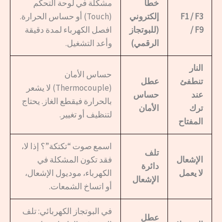
خطأ
مشكلة في لوحة التحكم
F1 / F3
إلكتروني
(Touch) أو حساس الحرارة.
/ F9
(للبوتجاز
افصل الكهرباء لمدة دقيقة
الرقمي)
وأعد التشغيل.
النار
حساس الأمان
تنطفئ
عطل
(Thermocouple) لا يشعر
عند
حساس
بالحرارة فيقطع الغاز. يحتاج
ترك
الأمان
لتنظيف أو تغيير.
المفتاح
اسمع صوت “تكتكة”؟ إذا لا،
تلف
الإشعال
فقد تكون المشكلة في
دائرة
لا يعمل
الكهرباء، موديول الإشعال،
الإشعال
أو اتساخ الشمعات.
في البوتجاز الكهربائي: تلف
عطل