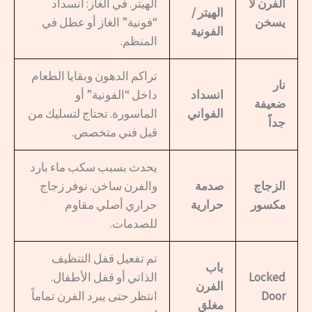
الفرن لا
الهيتر. في الغاز: انسداد
الهيتر /
يسخن
“فونية” الغاز أو عطل في
الفونية
المنظم.
تراكم الدهون وبقايا الطعام
نار
انسداد
داخل “الفونية” أو
ضعيفة
الفواني
الماسورة. تحتاج لتسليك من
جداً
قبل فني متخصص.
يحدث بسبب سكب ماء بارد
الزجاج
صدمة
والفرن ساخن. نوفر زجاج
مكسور
حرارية
حراري أصلي مقاوم
للصدمات.
تم تفعيل قفل التنظيف
باب
Locked
الذاتي أو قفل الأطفال.
الفرن
Door
انتظر حتى يبرد الفرن تماماً
مغلق