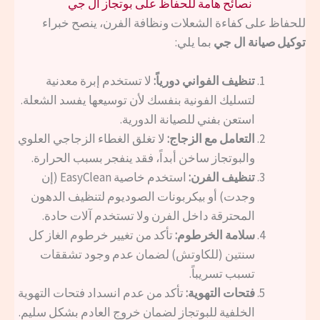
نصائح هامة للحفاظ على بوتجاز ال جي
للحفاظ على كفاءة الشعلات ونظافة الفرن، ينصح خبراء
توكيل صيانة ال جي
بما يلي:
تنظيف الفواني دورياً:
لا تستخدم إبرة معدنية
لتسليك الفونية بنفسك لأن توسيعها يفسد الشعلة.
استعن بفني للصيانة الدورية.
التعامل مع الزجاج:
لا تغلق الغطاء الزجاجي العلوي
والبوتجاز ساخن أبداً، فقد ينفجر بسبب الحرارة.
تنظيف الفرن:
استخدم خاصية EasyClean (إن
وجدت) أو بيكربونات الصوديوم لتنظيف الدهون
المحترقة داخل الفرن ولا تستخدم آلات حادة.
سلامة الخرطوم:
تأكد من تغيير خرطوم الغاز كل
سنتين (للكاوتش) لضمان عدم وجود تشققات
تسبب تسريباً.
فتحات التهوية:
تأكد من عدم انسداد فتحات التهوية
الخلفية للبوتجاز لضمان خروج العادم بشكل سليم.