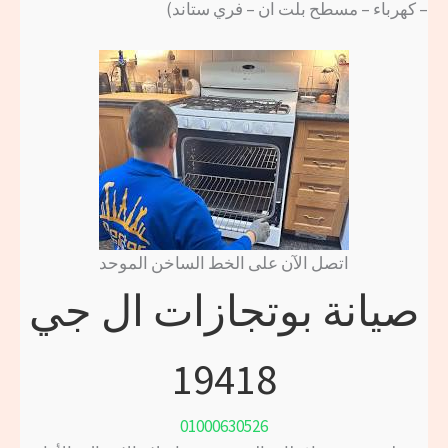
– كهرباء – مسطح بلت ان – فري ستاند)
اتصل الآن على الخط الساخن الموحد
صيانة بوتجازات ال جي
19418
01000630526