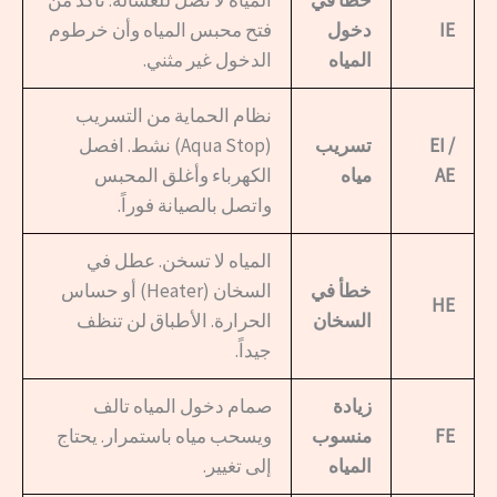
خطأ في
المياه لا تصل للغسالة. تأكد من
IE
دخول
فتح محبس المياه وأن خرطوم
المياه
الدخول غير مثني.
نظام الحماية من التسريب
EI /
تسريب
(Aqua Stop) نشط. افصل
AE
مياه
الكهرباء وأغلق المحبس
واتصل بالصيانة فوراً.
المياه لا تسخن. عطل في
خطأ في
السخان (Heater) أو حساس
HE
السخان
الحرارة. الأطباق لن تنظف
جيداً.
زيادة
صمام دخول المياه تالف
FE
منسوب
ويسحب مياه باستمرار. يحتاج
المياه
إلى تغيير.