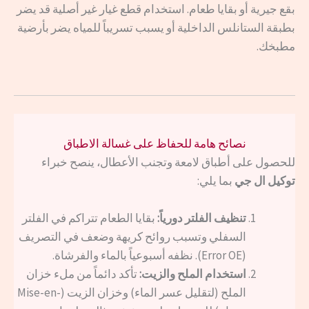
بقع جيرية أو بقايا طعام. استخدام قطع غيار غير أصلية قد يضر
بطبقة الستانلس الداخلية أو يسبب تسريباً للمياه يضر بأرضية
مطبخك.
نصائح هامة للحفاظ على غسالة الاطباق
للحصول على أطباق لامعة وتجنب الأعطال، ينصح خبراء
توكيل ال جي
بما يلي:
تنظيف الفلتر دورياً:
بقايا الطعام تتراكم في الفلتر
السفلي وتسبب روائح كريهة وضعف في التصريف
(Error OE). نظفه أسبوعياً بالماء والفرشاة.
استخدام الملح والزيت:
تأكد دائماً من ملء خزان
الملح (لتقليل عسر الماء) وخزان الزيت (Mise-en-