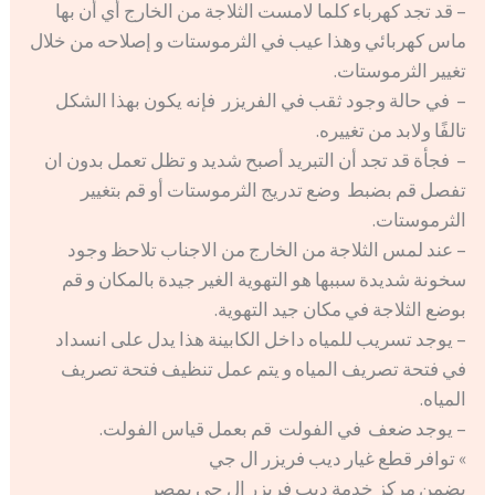
– قد تجد كهرباء كلما لامست الثلاجة من الخارج أي أن بها
ماس كهربائي وهذا عيب في الثرموستات و إصلاحه من خلال
تغيير الثرموستات.
– في حالة وجود ثقب في الفريزر فإنه يكون بهذا الشكل
تالفًا ولابد من تغييره.
– فجأة قد تجد أن التبريد أصبح شديد و تظل تعمل بدون ان
تفصل قم بضبط وضع تدريج الثرموستات أو قم بتغيير
الثرموستات.
– عند لمس الثلاجة من الخارج من الاجناب تلاحظ وجود
سخونة شديدة سببها هو التهوية الغير جيدة بالمكان و قم
بوضع الثلاجة في مكان جيد التهوية.
– يوجد تسريب للمياه داخل الكابينة هذا يدل على انسداد
في فتحة تصريف المياه و يتم عمل تنظيف فتحة تصريف
المياه.
– يوجد ضعف في الفولت قم بعمل قياس الفولت.
» توافر قطع غيار ديب فريزر ال جي
يضمن مركز خدمة ديب فريزر ال جي بمصر