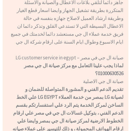
جاهز دائما لتلقي بلاغات الاعطال والصيانة والاسئلة
المتكررة بطريقة تشغيل الجهاز وايضا اسعار قطع الغيار
وطريقة ارشاد العميل لاصلاح جهازه بنفسه في حالة
الاعطال البسيطة التي لا تستدعي القلق وتذكر دائما ان
فريق خدمة عملاء ال جي مستعشد دائما لخدمتك في جميع
ايام الاسبوع وطوال ايام السنة على ارقام شركة ال جي
صيانة ال جي في مصر – LG customer service in egypt
لماذا يجب علينا التعامل مع مركز صيانة ال جي مصر
01000630526؟
صيانة ال جي الاصلية
تقديم الدعم الفني و المشورة المتواصلة للضمان و
لصيانة LG بمصر من خدمة العملاء LG EGYPT علي الخط
الساخن لمركز الخدمة يتم الرد علي استفسارتكم بقسم
الدعم الفني ، بتوكيل غسالات ال جي في مصر علي ارقام
الخطوط الارضية لمركز صيانة ال جي بمصر وايضا علي
ارقام الهواتف المحمولة ، و ذلك للتيسير علي عملاء صيانه