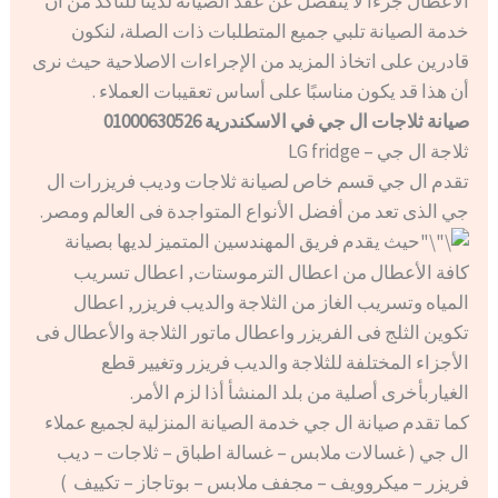
الأعطال جزءًا لا ينفصل عن عقد الصيانة لدينا للتأكد من أن
خدمة الصيانة تلبي جميع المتطلبات ذات الصلة، لنكون
قادرين على اتخاذ المزيد من الإجراءات الاصلاحية حيث نرى
أن هذا قد يكون مناسبًا على أساس تعقيبات العملاء​ .
صيانة ثلاجات ال جي في الاسكندرية 01000630526
ثلاجة ال جي – LG fridge
تقدم ال جي قسم خاص لصيانة ثلاجات وديب فريزرات ال
جي الذى تعد من أفضل الأنواع المتواجدة فى العالم ومصر.
حيث يقدم فريق المهندسين المتميز لديها بصيانة
كافة الأعطال من اعطال الترموستات, اعطال تسريب
المياه وتسريب الغاز من الثلاجة والديب فريزر, اعطال
تكوين الثلج فى الفريزر واعطال ماتور الثلاجة والأعطال فى
الأجزاء المختلفة للثلاجة والديب فريزر وتغيير قطع
الغياربأخرى أصلية من بلد المنشأ أذا لزم الأمر.
كما تقدم صيانة ال جي خدمة الصيانة المنزلية لجميع عملاء
ال جي ( غسالات ملابس – غسالة اطباق – ثلاجات – ديب
فريزر – ميكروويف – مجفف ملابس – بوتاجاز – تكييف )