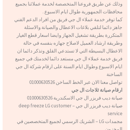
وذلك عن طريق فروعنا المتخصصة لخدمة عملائنا بجميع
محافظات الجمهورية طوال ايام الاسبوع .
كما توفر خدمة عملاء ال جي فريق من افراد الدعم الفني
جاهز دائما لتلقي بلاغات الاعطال والصيانة والاسئلة
المتكررة بطريقة تشغيل الجهاز وايضا اسعار قطع الغيار
وطريقة ارشاد العميل لاصلاح جهازه بنفسه في حالة
الاعطال البسيطة التي لا تستدعي القلق وتذكر دائما ان
فريق خدمة عملاء ال جي مستعد دائما لخدمتك في جميع
ايام الاسبوع وطوال ايام السنة على ارقام شركة ال جي
الساخنة
تواصل معنا الان عبر الخط الساخن 01000630526
ارقام صيانة ثلاجات ال جي
صيانة ديب فريزر ال جي الاسكندرية 01000630526
صيانة ديب فريزر ال جي – deep freeze LG customer
service
مجمدات LG – الشريك الرسمي لجميع المتخصصين في
المخزون