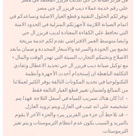
علي رقم خدمة عملاء ديب فريزر ال جي مصر
نوفر لكم الحلول التقنية و قطع الغيار الاصلية ونساعدكم في
اتمام الصيانة اللازمة لأجهزتكم المنزلية في الحدود الامنة
التي تحافظ علي الكفاءة المعتادة لديب فريزر ال جي
وايضا متوسط العمر الافتراضي نقدم لكم خدمة مريحة
تجمع بين الجودة والسرعة والاسعار المحددة و ضمان مابعد
الاصلاح ونجنبكم التجارب السيئة التي تهدر الوقت والمال »
مع توكيل صيانة ديب فريزر ال جي تحديد الاعطال وتفادي
التكلفة الباهظة ان إستخدام أحدث الأجهزة وأنظمة
التكنولوجيا في تحديد المكونات التالفة يوفر الكثير لعملائنا
من المبالغ ولضمان تغيير قطع الغيار التالفة فقط
– اذا كان هناك تسريب للمياه في أسفل الثلاجة فهذا يتم
تشخيصه على انه عيب في العازل ويتم تزويد العازل.
– قد تلاحظ أن جزء من الفريزر يبرد والجزء الآخر لا يقوم
بالتبريد و السبب يكون عدم انتظام الثرموستات و يتم تغير
الثرموستات.