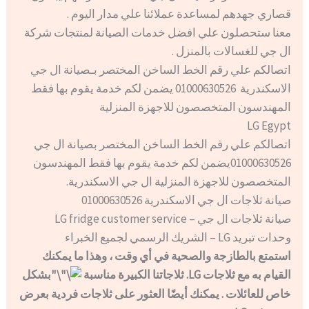
قصاري جهدهم لمساعدة عملائنا علي مدار اليوم .
معنا ستحصلون علي افضل خدمات الصيانة لمنتجات شركة
ال جي للغسالات بالمنزل .
اتصالكم علي رقم الخط الساخن المختصر بـصيانة ال جي
الاسكندرية 01000630526 يضمن لكم خدمة يقوم بها فقط
المهندسون المتخصصون للاجهزة المنزلية
LG Egypt
اتصالكم علي رقم الخط الساخن المختصر بصيانة ال جي
01000630526يضمن لكم خدمة يقوم بها فقط المهندسون
المتخصصون للاجهزة المنزلية ال جي الاسكندرية.
صيانة ثلاجات ال جي الاسكندرية 01000630526
صيانة ثلاجات ال جي – LG fridge customer service
وحدات تبريد LG – الشريك الرسمي لجميع الخبراء
استمتع بالطازجة والصحية في أي وقت ، وهذا ما يمكنك
القيام به مع ثلاجات LG. ثلاجاتنا الكبيرة مناسبة
بشكل
خاص للعائلات . يمكنك أيضًا العثور على ثلاجات فردية بعرض