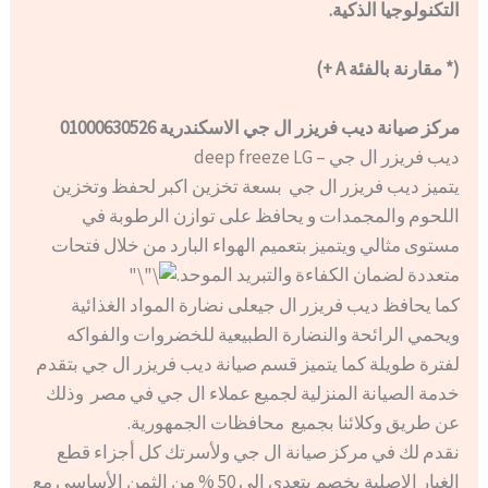
التكنولوجيا الذكية.
(* مقارنة بالفئة A +)
مركز صيانة ديب فريزر ال جي الاسكندرية 01000630526
ديب فريزر ال جي – deep freeze LG
يتميز ديب فريزر ال جي بسعة تخزين اكبر لحفظ وتخزين
اللحوم والمجمدات و يحافظ على توازن الرطوبة في
مستوى مثالي ويتميز بتعميم الهواء البارد من خلال فتحات
متعددة لضمان الكفاءة والتبريد الموحد.
كما يحافظ ديب فريزر ال جيعلى نضارة المواد الغذائية
ويحمي الرائحة والنضارة الطبيعية للخضروات والفواكه
لفترة طويلة كما يتميز قسم صيانة ديب فريزر ال جي بتقدم
خدمة الصيانة المنزلية لجميع عملاء ال جي في مصر وذلك
عن طريق وكلائنا بجميع محافظات الجمهورية.
نقدم لك في مركز صيانة ال جي ولأسرتك كل أجزاء قطع
الغيار الاصلية بخصم يتعدى الى 50 % من الثمن الأساسي مع