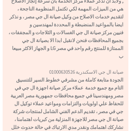
, ولابد ان نذكر عملاء مركز الخدمة بان سرعة إنجاز الاصلاح
هي من الميزات المهمة لكي تكتمل المنظومة الناجحة ،
لتقديم خدمات الاصلاح من وكيل صيانة ال جي مصر ، و نذكر
ايضا بالمواعيد المنضبطة و المحددة لمهندسين و
فنيين مركز صيانة ال جي الغسالات و الثلاجات و المجففات ،
بجميع المحافظات فنحن لانقبل ابدا الا بصيانة ال جي
الممتازة للمنتج رقم واحد في مصر LG و الجهاز الاكثر مبيعا
ب
صيانة ال جي الاسكندرية 01000630526
الجودة متابعة كاملة من مشرفي خطوط السير للتنسيق
التام مع جميع خدمة عملاء مركز صيانة اجهزة ال جي في
مصر ومهندسينا في جميع محافظات جمهورية مصر العربية
للحفاظ علي اولويات والتزامات ومواعيد عملاء توكيل ال
جي في مصر ، تقديم الدعم الفني الشامل لمنتجات شركة
صيانة ال جي مصر للاجهزة المنزلية من كبريات اهتمامنا ،
نشاركك اهتمامك ونقدر مدي الارتباك في حالة حدوث خلل