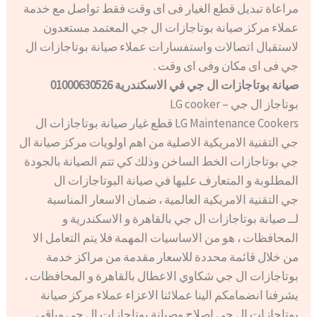
مراعاة تبديل قطع الغيار فى اى وقت فقط تواصل مع خدمة
عملاء مركز صيانة بوتاجازات ال جي المعتمد مستعدون
لاستقبال اتصالات واستفسارات عملاء صيانة بوتاجازات ال
جي فى اى مكان وفى اى وقت .
صيانة بوتاجازات ال جي في الاسكندرية 01000630526
بوتاجاز ال جي – LG cooker
LG Maintenance Cookers قطع غيار صيانة بوتاجازات ال
جي التقنية الامريكية الاصلية من اهم اولويات مركز صيانة ال
جي بوتاجازات الخط الساخن وذلك كي تتم الصيانة بالجودة
المطلوبة و المتعارف عليها في صيانة البوتاجازات ال
جي التقنية الامريكية العالمية ، ضمان الاسعار المناسبة
لــ صيانة بوتاجازات ال جي بالقاهرة و الاسكندرية و
المحافظات ، هو من الاساسيات المهمة فلا يتم التعامل الا
من خلال قائمة محددة للاسعار مقدمة من مراكز خدمة
بوتاجازات ال جي شكاوي الاعطال بالقاهرة و المحافظات ،
يشرفنا انضمامكم الينا عملائنا الاعزاء عملاء مركز صيانة
بوتاجازات ال جي اصلاح وصيانة بوتاجازات ال جي وباقي