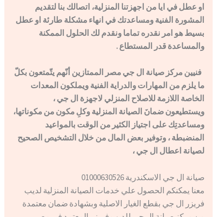
او عطل في ايا من اجهزتنا المنزلية، اتصالك بنا لتقديم
المشورة الفنية ومساعدتك في انهاء مشكلة طارئة او عطل
بسيط هو امر نقدره تماما ونقدم لك الحلول الممكنة
والمساعدة قدر المستطاع .
فنيين مركز صيانة ال جي مصر الممتازين أنّهم يتّمتعون بكلّ
ما يلزم من المهارات والدراية الفنية ويملكون المعدات
الخاصة اللازمة للاصلاح المنزلي لاجهزة ال جي ،
ويستطيعون ضمانَ الصيانة المنزلية وكلِ مكون من مكوناتها،
ومساعدتِك على اجتياز الكثير من الوقت بالمواعيد
المنضبطة ، وتوفير بعض المال من خلال التشخيص الصحيح
لصيانة اعطال ال جي ،
صيانة ال جي الاسكندرية 01000630526
معنا يمكنكم الحصول علي خدمات الصيانة المنزلية لديب
فريزر ال جي بقطع الغيار الاصلية وبشهادة ضمان معتمدة
من مركز صيانة ال جي للديب فريزر المعتمد في مصر