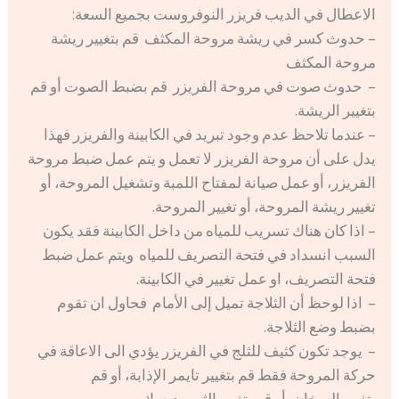
الاعطال في الديب فريزر النوفروست بجميع السعة:
– حدوث كسر في ريشة مروحة المكثف قم بتغيير ريشة
مروحة المكثف
– حدوث صوت في مروحة الفريزر قم بضبط الصوت أو قم
بتغيير الريشة.
– عندما تلاحظ عدم وجود تبريد في الكابينة والفريزر فهذا
يدل على أن مروحة الفريزر لا تعمل و يتم عمل ضبط مروحة
الفريزر، أو عمل صيانة لمفتاح اللمبة وتشغيل المروحة، أو
تغيير ريشة المروحة، أو تغيير المروحة.
– اذا كان هناك تسريب للمياه من داخل الكابينة فقد يكون
السبب انسداد في فتحة التصريف للمياه ويتم عمل ضبط
فتحة التصريف، او عمل تغيير في الكابينة.
– اذا لوحظ أن الثلاجة تميل إلى الأمام فحاول ان تقوم
بضبط وضع الثلاجة.
– يوجد تكون كثيف للثلج في الفريزر يؤدي الى الاعاقة في
حركة المروحة فقط قم بتغيير تايمر الإذابة، أو قم
بتغيير السخان، أو قم بتغيير الثرموديسك.