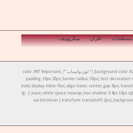
مسطحات
افران
ميكروويف
.lg-wa-btn { background-color: #25D366; /* لون واتساب */ color: #fff !important;
padding: 10px 20px; border-radius: 50px; text-decoration:
bold; display: inline-flex; align-items: center; gap: 8px; transi
ease; white-space: nowrap; box-shadow: 0 4px 10px rgba(37, 211, 102, 0.3); } .lg-
wa-btn:hover { transform: translateY(-2px); backgroun