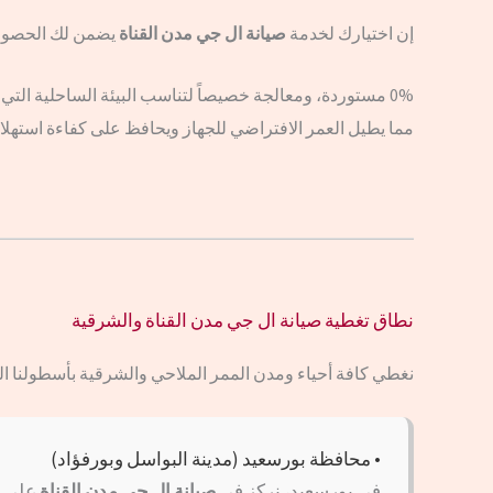
إن اختيارك لخدمة
صيانة ال جي مدن القناة
يضمن لك الحصول ع
0% مستوردة، ومعالجة خصيصاً لتناسب البيئة الساحلية التي 
مما يطيل العمر الافتراضي للجهاز ويحافظ على كفاءة استهلاك
نطاق تغطية صيانة ال جي مدن القناة والشرقية
نغطي كافة أحياء ومدن الممر الملاحي والشرقية بأسطولنا ال
• محافظة بورسعيد (مدينة البواسل وبورفؤاد)
في بورسعيد، نركز في
صيانة ال جي مدن القناة
على مع