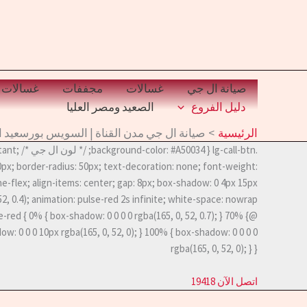
خطي
لى
لمحتوى
صيانة ال جي
غسالات
مجففات
غسالات 
دليل الفروع
الصعيد ومصر العليا
الرئيسية
صيانة ال جي مدن القناة | السويس بورسعيد الاسما
.nd-color: #A50034
0px; border-radius: 50px; text-decoration: none; font-weight:
line-flex; align-items: center; gap: 8px; box-shadow: 0 4px 15px
-red { 0% { box-shadow: 0 0 0 0 rgba(165, 0, 52, 0.7); } 70% {
w: 0 0 0 10px rgba(165, 0, 52, 0); } 100% { box-shadow: 0 0 0 0
rgba(165, 0, 52, 0); } }
اتصل الآن 19418