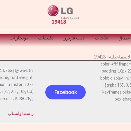
اطباق
ثلاجات
ديب فريزر
تكييفات
بوتجازات
عيلية | 19418
lg-call-btn { backgrou; /* لون ال جي */ color: #fff !important;
padding: 10px 2
 none; font-weight:
bold; display: in
tion: transform 0.3s
rgba(165, 0, 52, 0.4); animation: pulse-red 2s infinite; white-space: nowrap; }
Facebook
@keyframes pulse
d-color: #128C7E; }
box-shado
راسلنا واتساب