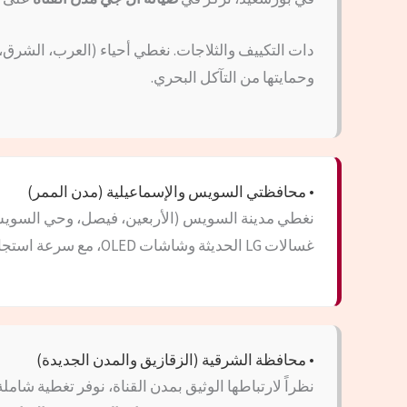
دات التكييف والثلاجات. نغطي أحياء (العرب، الشرق، ا
وحمايتها من التآكل البحري.
• محافظتي السويس والإسماعيلية (مدن الممر)
نغطي مدينة السويس (الأربعين، فيصل، وحي السويس) 
غسالات LG الحديثة وشاشات OLED، مع سرعة استجابة فائقة لبلاغات الأعطال في المناطق الصناعية والساحلية.
• محافظة الشرقية (الزقازيق والمدن الجديدة)
نظراً لارتباطها الوثيق بمدن القناة، نوفر تغطية شا